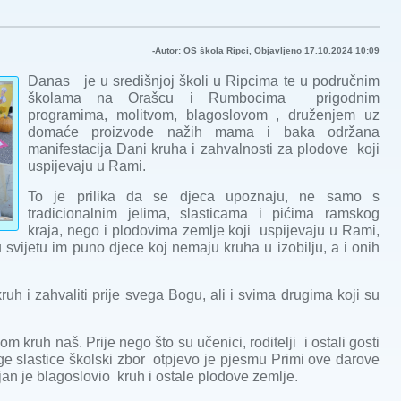
-Autor: OS škola Ripci, Objavljeno 17.10.2024 10:09
Danas je u središnjoj školi u Ripcima te u područnim
školama na Orašcu i Rumbocima prigodnim
programima, molitvom, blagoslovom , druženjem uz
domaće proizvode nažih mama i baka održana
manifestacija Dani kruha i zahvalnosti za plodove koji
uspijevaju u Rami.
To je prilika da se djeca upoznaju, ne samo s
tradicionalnim jelima, slasticama i pićima ramskog
kraja, nego i plodovima zemlje koji uspijevaju u Rami,
u svijetu im puno djece koj nemaju kruha u izobilju, a i onih
ruh i zahvaliti prije svega Bogu, ali i svima drugima koji su
m kruh naš. Prije nego što su učenici, roditelji i ostali gosti
uge slastice školski zbor otpjevo je pjesmu Primi ove darove
jan je blagoslovio kruh i ostale plodove zemlje.