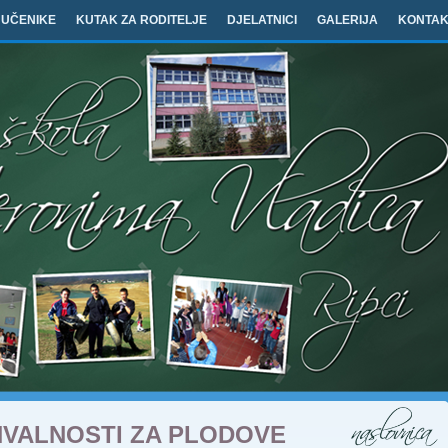
 UČENIKE
KUTAK ZA RODITELJE
DJELATNICI
GALERIJA
KONTAK
HVALNOSTI ZA PLODOVE