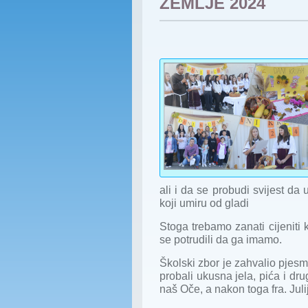
ZEMLJE 2024
ali i da se probudi svijest da 
koji umiru od gladi
Stoga trebamo zanati cijeniti k
se potrudili da ga imamo.
Školski zbor je zahvalio pjesmo
probali ukusna jela, pića i dr
naš Oče, a nakon toga fra. Juli