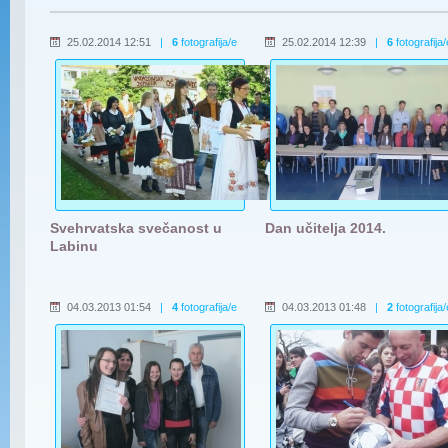
25.02.2014 12:51
|
6
fotografija/e
25.02.2014 12:39
|
6
fotografija/
Svehrvatska svečanost u
Dan učitelja 2014.
Labinu
04.03.2013 01:54
|
4
fotografija/e
04.03.2013 01:48
|
2
fotografija/