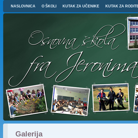
NASLOVNICA
O ŠKOLI
KUTAK ZA UČENIKE
KUTAK ZA RODIT
Galerija