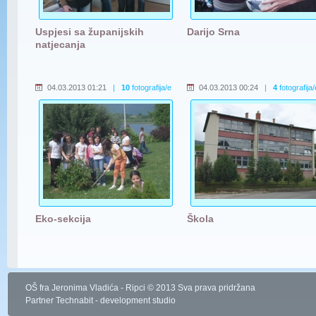
Uspjesi sa županijskih
Darijo Srna
natjecanja
04.03.2013 01:21
|
10
fotografija/e
04.03.2013 00:24
|
4
fotografija/
Eko-sekcija
Škola
OŠ fra Jeronima Vladića - Ripci © 2013 Sva prava pridržana
Partner
Technabit - development studio