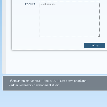
PORUKA:
OŠ fra Jeronima Vladića - Ripci © 2013 Sva prava pridržana
Partner
Technabit - development studio